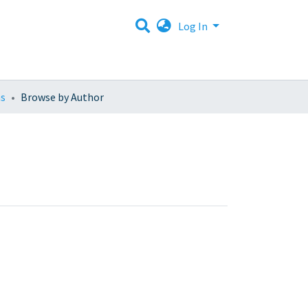
Log In
as
Browse by Author