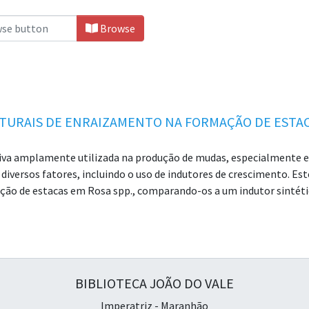
Browse
ATURAIS DE ENRAIZAMENTO NA FORMAÇÃO DE ESTAC
iva amplamente utilizada na produção de mudas, especialmente e
versos fatores, incluindo o uso de indutores de crescimento. Este
ão de estacas em Rosa spp., comparando-os a um indutor sintético
, utilizando quatro tratamentos: controle (sem indutor), AIB, ge
s variáveis: brotação, formação de calo e emissão de raízes. Os t
o, enquanto o tratamento com água de coco e polpa de banana t
ados indicam que o gel de babosa possui potencial como alternati
clui-se que o uso de bioestimulantes naturais é promissor para 
BIBLIOTECA JOÃO DO VALE
o recomendados novos estudos para otimização dos protocolos.
Imperatriz - Maranhão