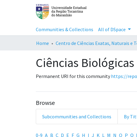
Communities & Collections
All of DSpace
Home
Centro de Ciências Exatas, Naturais e 
Ciências Biológicas
Permanent URI for this community
https://rep
Browse
Subcommunities and Collections
By Tit
Browsing Ciências Biológic
0-9
A
B
C
D
E
F
G
H
I
J
K
L
M
N
O
P
Q