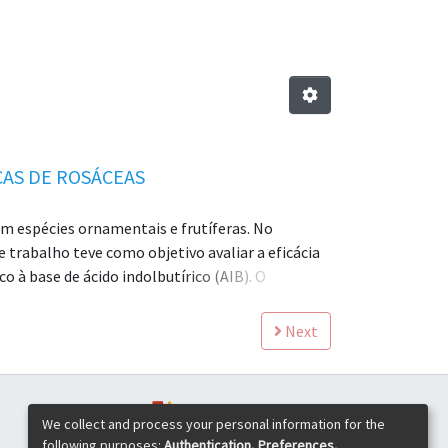
AS DE ROSÁCEAS
m espécies ornamentais e frutíferas. No
 trabalho teve como objetivo avaliar a eficácia
 à base de ácido indolbutírico (AIB). O
l de babosa e uma solução de água de coco com
ratamentos com AIB e gel de babosa
Next
eve desempenho inferior. Nenhuma das estacas
va natural ao AIB, promovendo regeneração
a propagação vegetativa, sobretudo em contextos
We collect and process your personal information for the
following purposes:
Authentication, Preferences,