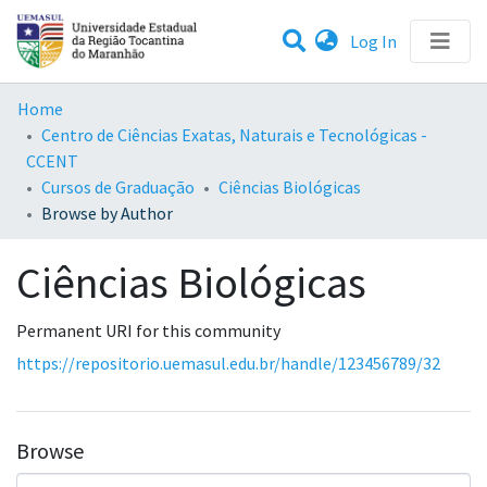
(current)
Log In
Communities & Collections
Home
Centro de Ciências Exatas, Naturais e Tecnológicas -
All of DSpace
CCENT
Cursos de Graduação
Ciências Biológicas
Browse by Author
Ciências Biológicas
Permanent URI for this community
https://repositorio.uemasul.edu.br/handle/123456789/32
Browse