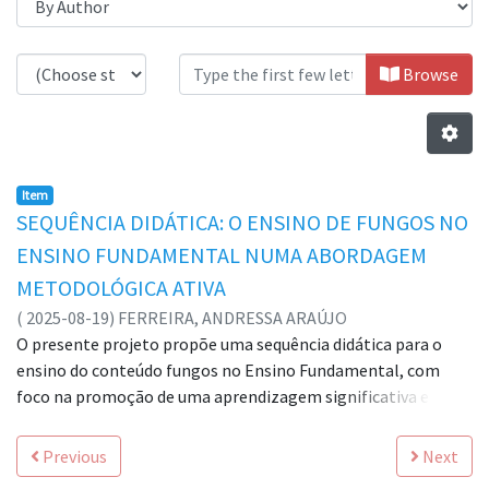
Browsing Ciências Biológicas by A
Browse
Item
SEQUÊNCIA DIDÁTICA: O ENSINO DE FUNGOS NO
ENSINO FUNDAMENTAL NUMA ABORDAGEM
METODOLÓGICA ATIVA
(
2025-08-19
)
FERREIRA, ANDRESSA ARAÚJO
O presente projeto propõe uma sequência didática para o
ensino do conteúdo fungos no Ensino Fundamental, com
foco na promoção de uma aprendizagem significativa e
contextualizada para alunos e professores. A proposta visa
pelo o autor do trabalho, considerar a Base Nacional Comum
Previous
Next
Curricular (BNCC), despertando o interesse dos alunos por