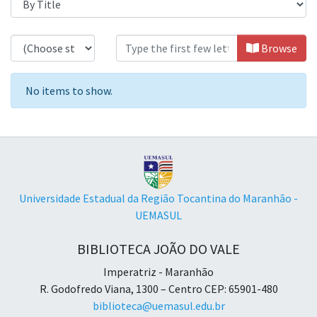
Browsing Programas de Pós-Graduaçã
Browse
No items to show.
Universidade Estadual da Região Tocantina do Maranhão -
UEMASUL
BIBLIOTECA JOÃO DO VALE
Imperatriz - Maranhão
R. Godofredo Viana, 1300 – Centro CEP: 65901-480
biblioteca@uemasul.edu.br