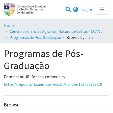
(current)
Log In
Communities & Collections
Home
Centro de Ciências Agrárias, Naturais e Letras - CCANL
All of DSpace
Programas de Pós-Graduação
Browse by Title
Programas de Pós-
Graduação
Permanent URI for this community
https://repositorio.uemasul.edu.br/handle/123456789/19
Browse