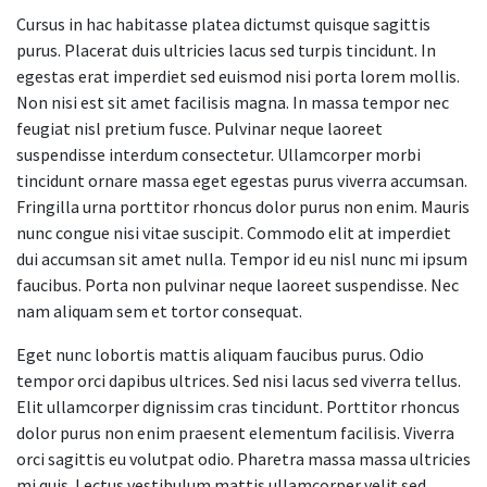
Cursus in hac habitasse platea dictumst quisque sagittis
purus. Placerat duis ultricies lacus sed turpis tincidunt. In
egestas erat imperdiet sed euismod nisi porta lorem mollis.
Non nisi est sit amet facilisis magna. In massa tempor nec
feugiat nisl pretium fusce. Pulvinar neque laoreet
suspendisse interdum consectetur. Ullamcorper morbi
tincidunt ornare massa eget egestas purus viverra accumsan.
Fringilla urna porttitor rhoncus dolor purus non enim. Mauris
nunc congue nisi vitae suscipit. Commodo elit at imperdiet
dui accumsan sit amet nulla. Tempor id eu nisl nunc mi ipsum
faucibus. Porta non pulvinar neque laoreet suspendisse. Nec
nam aliquam sem et tortor consequat.
Eget nunc lobortis mattis aliquam faucibus purus. Odio
tempor orci dapibus ultrices. Sed nisi lacus sed viverra tellus.
Elit ullamcorper dignissim cras tincidunt. Porttitor rhoncus
dolor purus non enim praesent elementum facilisis. Viverra
orci sagittis eu volutpat odio. Pharetra massa massa ultricies
mi quis. Lectus vestibulum mattis ullamcorper velit sed