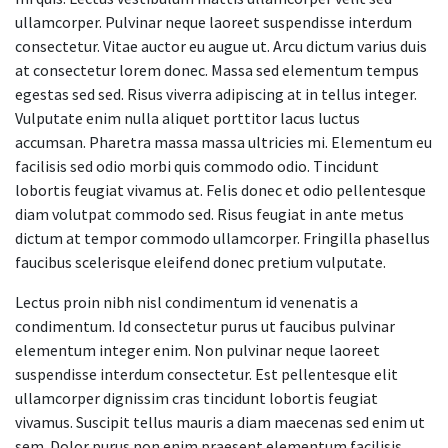
ullamcorper. Pulvinar neque laoreet suspendisse interdum
consectetur. Vitae auctor eu augue ut. Arcu dictum varius duis
at consectetur lorem donec. Massa sed elementum tempus
egestas sed sed. Risus viverra adipiscing at in tellus integer.
Vulputate enim nulla aliquet porttitor lacus luctus
accumsan. Pharetra massa massa ultricies mi. Elementum eu
facilisis sed odio morbi quis commodo odio. Tincidunt
lobortis feugiat vivamus at. Felis donec et odio pellentesque
diam volutpat commodo sed. Risus feugiat in ante metus
dictum at tempor commodo ullamcorper. Fringilla phasellus
faucibus scelerisque eleifend donec pretium vulputate.
Lectus proin nibh nisl condimentum id venenatis a
condimentum. Id consectetur purus ut faucibus pulvinar
elementum integer enim. Non pulvinar neque laoreet
suspendisse interdum consectetur. Est pellentesque elit
ullamcorper dignissim cras tincidunt lobortis feugiat
vivamus. Suscipit tellus mauris a diam maecenas sed enim ut
sem. Dolor purus non enim praesent elementum facilisis.