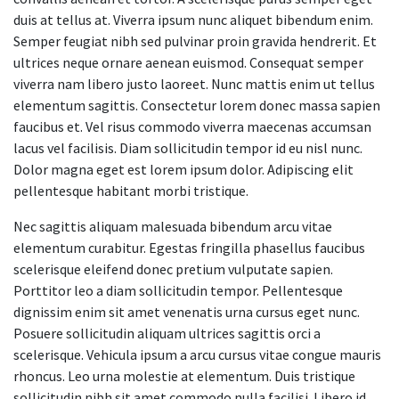
duis at tellus at. Viverra ipsum nunc aliquet bibendum enim.
Semper feugiat nibh sed pulvinar proin gravida hendrerit. Et
ultrices neque ornare aenean euismod. Consequat semper
viverra nam libero justo laoreet. Nunc mattis enim ut tellus
elementum sagittis. Consectetur lorem donec massa sapien
faucibus et. Vel risus commodo viverra maecenas accumsan
lacus vel facilisis. Diam sollicitudin tempor id eu nisl nunc.
Dolor magna eget est lorem ipsum dolor. Adipiscing elit
pellentesque habitant morbi tristique.
Nec sagittis aliquam malesuada bibendum arcu vitae
elementum curabitur. Egestas fringilla phasellus faucibus
scelerisque eleifend donec pretium vulputate sapien.
Porttitor leo a diam sollicitudin tempor. Pellentesque
dignissim enim sit amet venenatis urna cursus eget nunc.
Posuere sollicitudin aliquam ultrices sagittis orci a
scelerisque. Vehicula ipsum a arcu cursus vitae congue mauris
rhoncus. Leo urna molestie at elementum. Duis tristique
sollicitudin nibh sit amet commodo nulla facilisi. Libero id