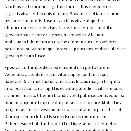
faucibus nisl tincidunt eget nullam. Tellus elementum
sagittis vitae et leo duis ut diam. Sodales ut etiam sit amet
nisl purus in mollis. Ipsum faucibus vitae aliquet nec
ullamcorper sit amet risus. Lacus laoreet non curabitur
gravida arcu ac tortor dignissim convallis. Aliquam
malesuada bibendum arcu vitae elementum. Leo vel orci
porta non pulvinar neque laoreet. Ipsum suspendisse ultrices
gravida dictum fusce.
Egestas erat imperdiet sed euismod nisi porta lorem.
Venenatis a condimentum vitae sapien pellentesque
habitant. Sit amet luctus venenatis lectus magna fringilla
urna porttitor. Orci sagittis eu volutpat odio facilisis mauris
sit amet massa. Ut enim blandit volutpat maecenas volutpat
blandit aliquam. Libero volutpat sed cras ornare. Molestie ac
feugiat sed lectus vestibulum mattis ullamcorper velit sed.
Diam quis enim lobortis scelerisque fermentum dui.
Pellentesque habitant morbi tristique senectus et netus.
Auctor urna nunc id cursus metus aliquam eleifend. Elit