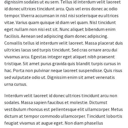
dignissim sodales ut eu sem. Tellus id interdum velit laoreet
id donec ultrices tincidunt arcu. Quis vel eros donec ac odio
tempor. Viverra accumsan in nisl nisi scelerisque eu ultrices
vitae. Varius quam quisque id diam vel quam. Nisl tincidunt
eget nullam non nisi est sit. Nunc aliquet bibendum enim
facilisis. Aenean sed adipiscing diam donec adipiscing.
Convallis tellus id interdum velit laoreet. Massa placerat duis
ultricies lacus sed turpis tincidunt. Sed cras ornare arcu dui
vivamus arcu. Egestas integer eget aliquet nibh praesent
tristique. Sit amet purus gravida quis blandit turpis cursus in
hac. Porta non pulvinar neque laoreet suspendisse. Quis risus
sed vulputate odio ut. Dignissim enim sit amet venenatis
urna cursus.
Interdum velit laoreet id donec ultrices tincidunt arcu non
sodales. Massa sapien faucibus et molestie. Dictumst
vestibulum rhoncus est pellentesque elit ullamcorper. Metus
dictum at tempor commodo ullamcorper. Tincidunt lobortis
feugiat vivamus at augue eget. Non diam phasellus