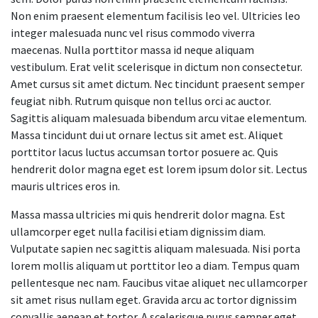
Non enim praesent elementum facilisis leo vel. Ultricies leo
integer malesuada nunc vel risus commodo viverra
maecenas. Nulla porttitor massa id neque aliquam
vestibulum. Erat velit scelerisque in dictum non consectetur.
Amet cursus sit amet dictum. Nec tincidunt praesent semper
feugiat nibh. Rutrum quisque non tellus orci ac auctor.
Sagittis aliquam malesuada bibendum arcu vitae elementum.
Massa tincidunt dui ut ornare lectus sit amet est. Aliquet
porttitor lacus luctus accumsan tortor posuere ac. Quis
hendrerit dolor magna eget est lorem ipsum dolor sit. Lectus
mauris ultrices eros in.
Massa massa ultricies mi quis hendrerit dolor magna. Est
ullamcorper eget nulla facilisi etiam dignissim diam.
Vulputate sapien nec sagittis aliquam malesuada. Nisi porta
lorem mollis aliquam ut porttitor leo a diam. Tempus quam
pellentesque nec nam. Faucibus vitae aliquet nec ullamcorper
sit amet risus nullam eget. Gravida arcu ac tortor dignissim
convallis aenean et tortor. A scelerisque purus semper eget