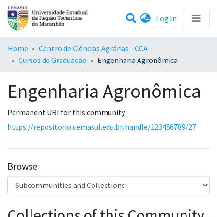
(current)
Log In
Statistics
Home
Centro de Ciências Agrárias - CCA
Cursos de Graduação
Engenharia Agronômica
Communities & Collections
Engenharia Agronômica
All of DSpace
Permanent URI for this community
https://repositorio.uemasul.edu.br/handle/123456789/27
Browse
Collections of this Community