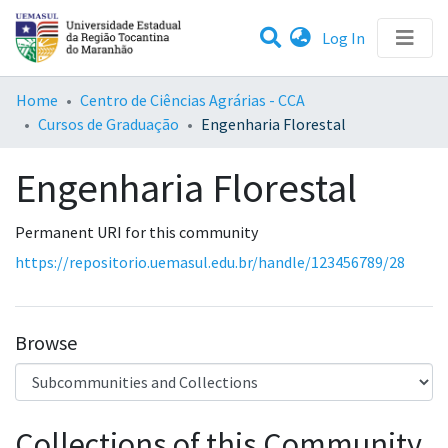
(current)
Log In
Statistics
Home
Centro de Ciências Agrárias - CCA
Cursos de Graduação
Engenharia Florestal
Communities & Collections
Engenharia Florestal
All of DSpace
Permanent URI for this community
https://repositorio.uemasul.edu.br/handle/123456789/28
Browse
Collections of this Community