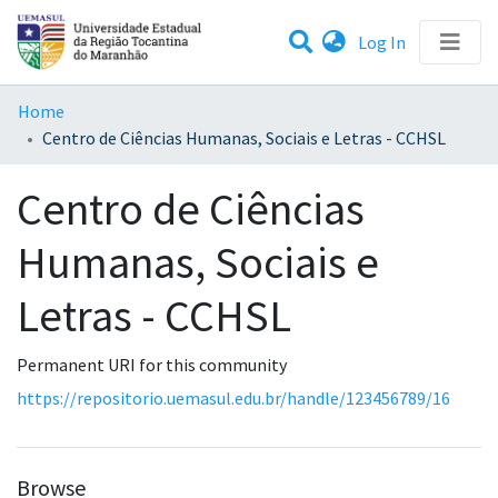
(current)
Log In
Statistics
Home
Centro de Ciências Humanas, Sociais e Letras - CCHSL
Communities & Collections
Centro de Ciências
All of DSpace
Humanas, Sociais e
Letras - CCHSL
Permanent URI for this community
https://repositorio.uemasul.edu.br/handle/123456789/16
Browse