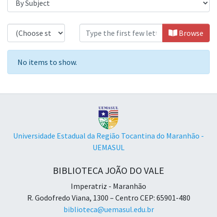
Browsing Trabalho de Conclusão de 
Browse
No items to show.
Universidade Estadual da Região Tocantina do Maranhão -
UEMASUL
BIBLIOTECA JOÃO DO VALE
Imperatriz - Maranhão
R. Godofredo Viana, 1300 – Centro CEP: 65901-480
biblioteca@uemasul.edu.br