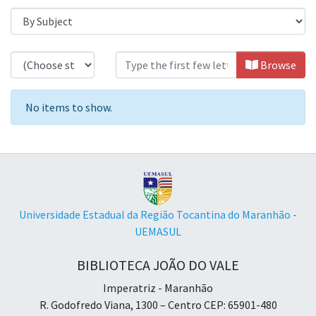
Browsing Programas de Pós-Graduaçã
Browse
No items to show.
Universidade Estadual da Região Tocantina do Maranhão -
UEMASUL
BIBLIOTECA JOÃO DO VALE
Imperatriz - Maranhão
R. Godofredo Viana, 1300 – Centro CEP: 65901-480