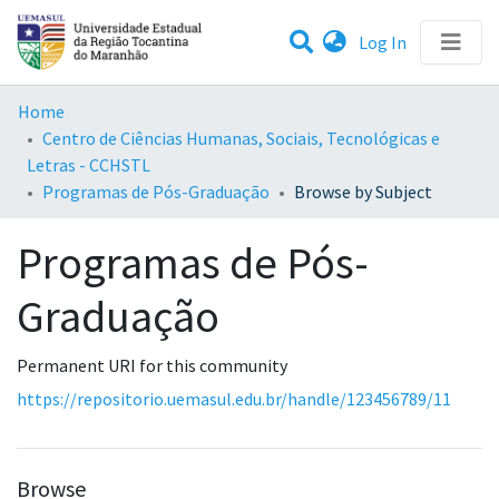
(current)
Log In
Communities & Collections
Home
Centro de Ciências Humanas, Sociais, Tecnológicas e
All of DSpace
Letras - CCHSTL
Programas de Pós-Graduação
Browse by Subject
Programas de Pós-
Graduação
Permanent URI for this community
https://repositorio.uemasul.edu.br/handle/123456789/11
Browse