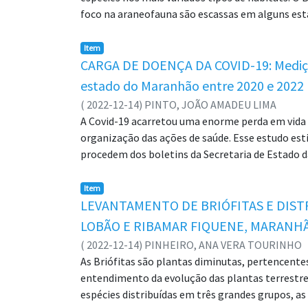
maioria dos registros foi de aranhas inofensiv
foco na araneofauna são escassas em alguns est
(armadeira) foram identificados. O presente es
araneofauna no Parque Nacional da Chapada das 
informações importantes, como a presença de ar
riqueza e composição da comunidade de aranhas.
Item
registro de um número significativo de espécies
de coleta demarcados e distribuídos em áreas de
CARGA DE DOENÇA DA COVID-19: Medição
Palavras-chave: Araneofauna; Interesse Médico; 
30x10m. Foram obtidas 03 (três) amostras por p
estado do Maranhão entre 2020 e 2022
higrômetro e a profundidade da serapilheira com
(
2022-12-14
)
PINTO, JOÃO AMADEU LIMA
representados somente por indivíduos jovens e 5
A Covid-19 acarretou uma enorme perda em vida 
mais abundantes foram: Salticidae (n=104), Oono
organização das ações de saúde. Esse estudo est
Foram registradas 33 espécies/morfoespécies em 1
procedem dos boletins da Secretaria de Estado d
relativa de 52,3% a 81,2%. A correlação de Pearso
confirmados e óbitos, estimativa de vida e peso
= 2.5336; p = 0.03903) representaram fatores si
usadas duas distribuições: faixas etárias de 10 
Item
Winkler.
mortalidade de 0,15% (151,73 mortes por 100 mil
LEVANTAMENTO DE BRIÓFITAS E DIST
nisso obteve-se uma estimativa de 97.803,98 YLLs
LOBÃO E RIBAMAR FIQUENE, MARANH
resultados põe a Covid-19 em altíssimo patamar
(
2022-12-14
)
PINHEIRO, ANA VERA TOURINHO
em 2019. Esses valores, além da escassez de lite
As Briófitas são plantas diminutas, pertencente
suas sequelas a longo prazo esforços importante
entendimento da evolução das plantas terrestr
epidemiológicos; Peso de doença; Covid-19.
espécies distribuídas em três grandes grupos, a