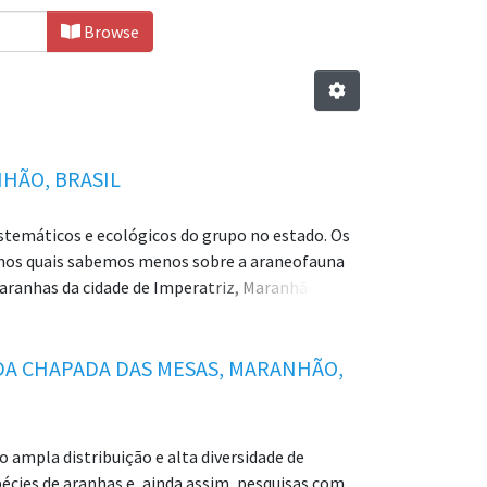
Browse
HÃO, BRASIL
stemáticos e ecológicos do grupo no estado. Os
os nos quais sabemos menos sobre a araneofauna
e aranhas da cidade de Imperatriz, Maranhão, por
adores e estudantes na área de atuação da
ias, no qual, foi permitido a entrada para
um pote contendo álcool 70%, até a identificação
DA CHAPADA DAS MESAS, MARANHÃO,
as usando a base dados do World SpiderCatalog.
 coletadas aranhas nos seguintes bairros: Bacuri,
sé do Egito, Santa Inês, Vila Lobão e Vila
 ampla distribuição e alta diversidade de
ratrizenses como Beira Rio e Porto da Balsa. A
pécies de aranhas e, ainda assim, pesquisas com