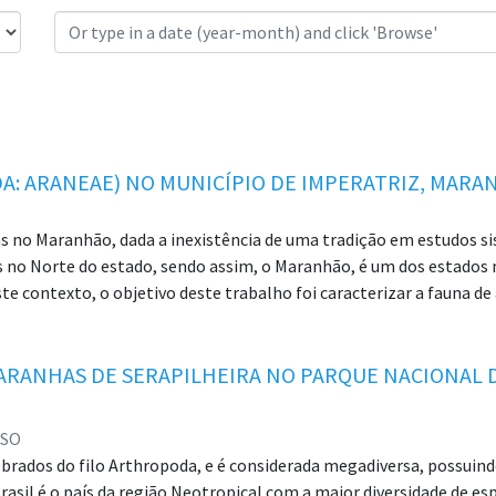
A: ARANEAE) NO MUNICÍPIO DE IMPERATRIZ, MARAN
 no Maranhão, dada a inexistência de uma tradição em estudos si
dos no Norte do estado, sendo assim, o Maranhão, é um dos estad
te contexto, o objetivo deste trabalho foi caracterizar a fauna d
licos e registros ocasionais, que englobam coletas feitas por mor
aranhão/UEMASUL. As coletas foram conduzidas em seletas residênc
Em ambos os casos, os animais coletados foram transferidos para 
RANHAS DE SERAPILHEIRA NO PARQUE NACIONAL 
uisas de artigos taxonômicos com registros de aranhasforam feit
sendo 306 adultos e 202 jovens, distribuídos em 18 famílias. Foram
OSO
dinho, Nova Imperatriz, Parque Alvorada, Parque Anhanguera, São Jo
rados do filo Arthropoda, e é considerada megadiversa, possuindo
 e IFMA, ambos localizados em Imperatriz e cartões postais impe
Brasil é o país da região Neotropical com a maior diversidade de es