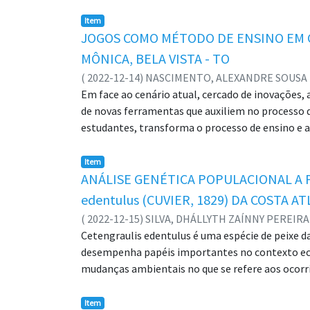
alternância de gerações, tendo a fase haploide
biomas. O domínio fitogeográfico do Cerrado, p
Item
existem lacunas nessa biodiversidade, principalm
JOGOS COMO MÉTODO DE ENSINO EM C
presente projeto tem como principal objetivo, 
MÔNICA, BELA VISTA - TO
coletas foram realizadas durante expedições na 
(
2022-12-14
)
NASCIMENTO, ALEXANDRE SOUSA
analisados um total de 67 espécimes, que ficara
Em face ao cenário atual, cercado de inovações
espécies, na qual 2 são novas ocorrências para o 
de novas ferramentas que auxiliem no processo d
Palavras-chave: Taxonomia; Bryophyta; Marchan
estudantes, transforma o processo de ensino e
ferramentas exemplares da aprendizagem, já que e
forma na construção de descobertas, formação de 
Item
aproximação entre o professor e o aluno no exerc
ANÁLISE GENÉTICA POPULACIONAL A 
como ferramenta auxiliadora do processo de ensi
edentulus (CUVIER, 1829) DA COSTA
Municipal Turma da Mônica em Bela Vista, municí
(
2022-12-15
)
SILVA, DHÁLLYTH ZAÍNNY PEREIRA
participação de alunos do 6° e 9° ano do ensino f
Cetengraulis edentulus é uma espécie de peixe da
necessidade expressada por cada conteúdo estud
desempenha papéis importantes no contexto ecol
jogos aplicados se fizeram eficientes e positivo
mudanças ambientais no que se refere aos ocorr
aprendizagem. Portanto, visto toda a importânci
que proporcionaram sua manutenção e sobrevivên
desenvolvimento na construção do conhecimento 
suma importância para fornecer informações acer
Item
disso, que a prática do ensino e aprendizagem se