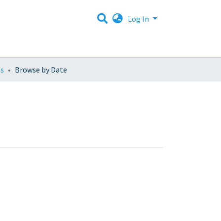
Log In
as
Browse by Date