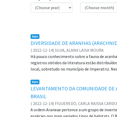
Item
DIVERSIDADE DE ARANHAS (ARACHNID
(
2022-12-14
)
SILVA, ALANA LAISA MOURA
Há pouco conhecimento sobre a fauna de aranhas
registros obtidos da literatura estão distribuí
local, sobretudo no município de Imperatriz. Nes
meio de coletas em residências ou em locais púb
Universidade Estadual da Região Tocantina do M
Item
realização do estudo, na cidade de Imperatriz. 
LEVANTAMENTO DA COMUNIDADE DE A
no Laboratório de Zoologia da UEMASUL. As pesq
BRASIL
As aranhas obtidas, totalizaram 508 indivíduos, 
(
2022-12-14
)
FIGUEREDO, CARLA RAISSA CARD
Parque do Buriti, Centro, Jardim São Luís, Merca
A ordem Araneae pertence a um grupo de inverteb
Vitória, em instituições de ensino como UEMASUL
espécies nos mais variados tipos de habitats. O 