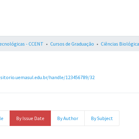
Tecnológicas - CCENT
Cursos de Graduação
Ciências Biológic
ositorio.uemasul.edu.br/handle/123456789/32
le
By Issue Date
By Author
By Subject
s by Issue Date